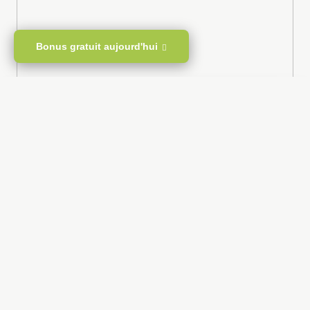
Bonus gratuit aujourd'hui
Bonus sans dépôt
Cadre français
Jouez mobile, Ggbet
Procédure bonus