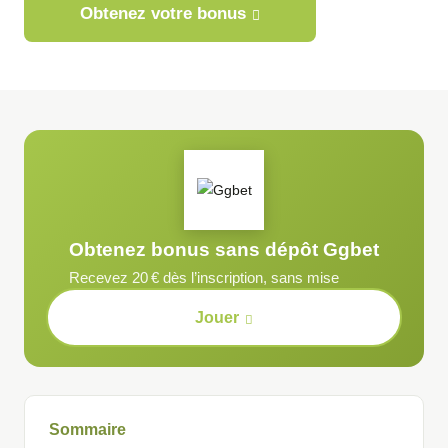
Obtenez votre bonus
Obtenez bonus sans dépôt Ggbet
Recevez 20 € dès l’inscription, sans mise
Jouer
Sommaire